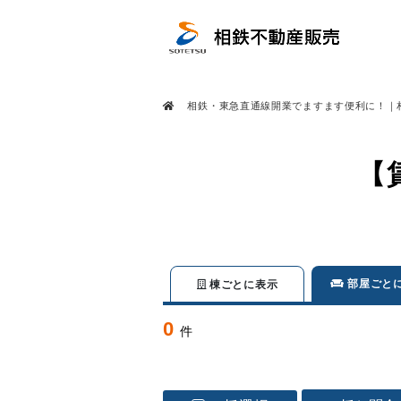
相鉄・東急直通線開業でますます便利に！｜
【
部屋ごと
棟ごとに表示
0
件