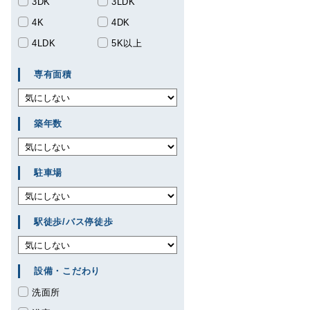
3DK
3LDK
4K
4DK
4LDK
5K以上
専有面積
築年数
駐車場
駅徒歩/バス停徒歩
設備・こだわり
洗面所