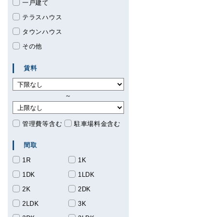
一戸建て
テラスハウス
タウンハウス
その他
賃料
～
管理費等含む
駐車場料金含む
間取
1R
1K
1DK
1LDK
2K
2DK
2LDK
3K